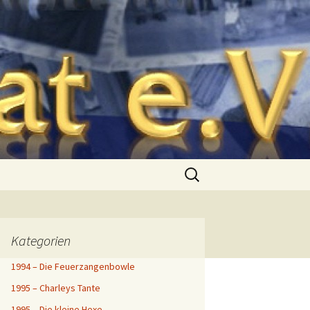
.V.
Suche
nach:
Kategorien
1994 – Die Feuerzangenbowle
1995 – Charleys Tante
1995 – Die kleine Hexe