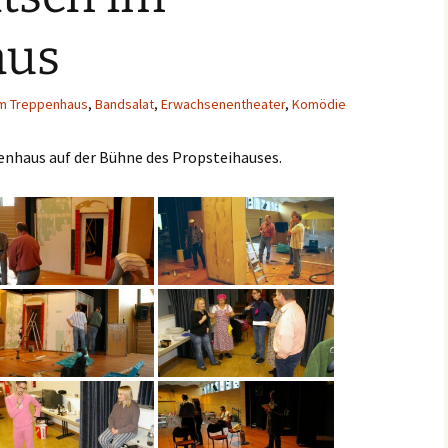
aus
 im Treppenhaus
,
Bandsalat
,
Erwachsenentheater
,
Komödie
enhaus auf der Bühne des Propsteihauses.