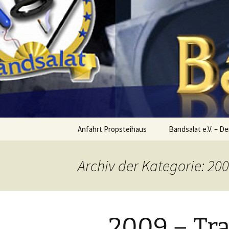
Petersberg
Zum
Inhalt
springen
Theaterver
Anfahrt Propsteihaus
Bandsalat e.V. – De
Archiv der Kategorie: 20
2009 – Tr