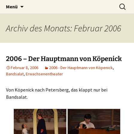
Petersberg
Zum
Suche
Theaterverein Bandsalat e.V.
Menü
Inhalt
nach:
springen
Archiv des Monats: Februar 2006
2006 – Der Hauptmann von Köpenick
Februar 8, 2006
2006 - Der Hauptmann von Köpenick
,
Bandsalat
,
Erwachsenentheater
Von Köpenick nach Petersberg, das klappt nur bei
Bandsalat.