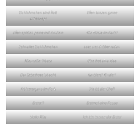
Eichhörnchen sind flott
Elfen tanzen gerne
unterwegs
Elfen spielen gerne mit Kindern
Alle Nüsse im Korb?
Schnelles Eichhörnchen
Lass uns drüber reden
Alles voller Nüsse
Obo hat eine Idee
Der Osterhase ist echt
Rentiere? Kinder?
Frühmorgens im Park
Wo ist der Chef?
Erster!?
Erstmal eine Pause
Hallo Rita
Ich bin immer der Erste!