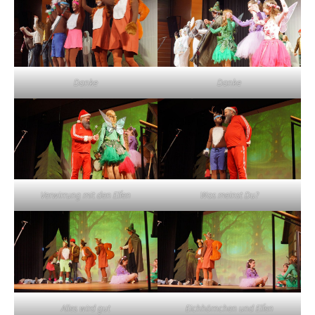
Danke
Danke
Verwirrung mit den Elfen
Was meinst Du?
Alles wird gut
Eichhörnchen und Elfen