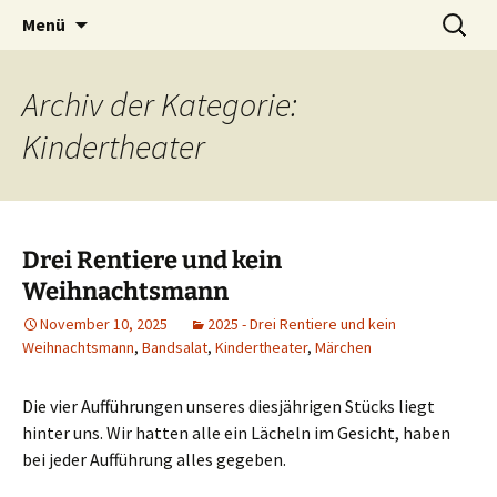
Petersberg
Zum
Suche
Theaterverein Bandsalat e.V.
Menü
Inhalt
nach:
springen
Archiv der Kategorie:
Kindertheater
Drei Rentiere und kein
Weihnachtsmann
November 10, 2025
2025 - Drei Rentiere und kein
Weihnachtsmann
,
Bandsalat
,
Kindertheater
,
Märchen
Die vier Aufführungen unseres diesjährigen Stücks liegt
hinter uns. Wir hatten alle ein Lächeln im Gesicht, haben
bei jeder Aufführung alles gegeben.