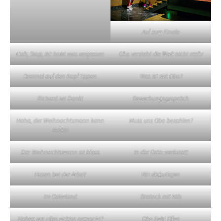
Auf zum Finale
Halt, Stop, ihr habt was vergessen
Obo versteht die Welt nicht mehr
Dreimal auf den Kopf tippen
Was ist mit Obo?
Richard sei Dank!
Bewerbungsgespräch
Haha, der Weihnachtsmann kann
Muss uns Obo bezahlen?
reden!
Der Weihnachtsmann ist blass
In der Osterwerkstatt
Hasen bei der Arbeit
Wir diskutieren
Im Osterland
Bratock mit Nils
Haben wir alles richtig gemacht?
Obo liebt Elfen