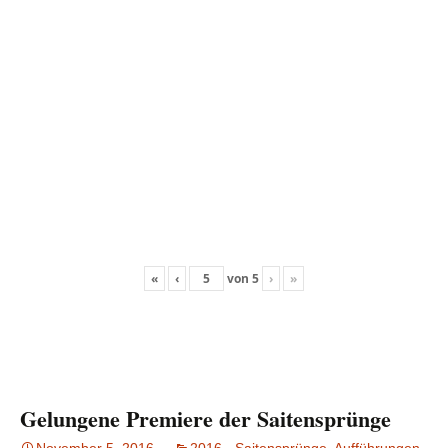
«
‹
von
5
›
»
Gelungene Premiere der Saitensprünge
November 5, 2016
2016 - Saitensprünge
,
Aufführungen
,