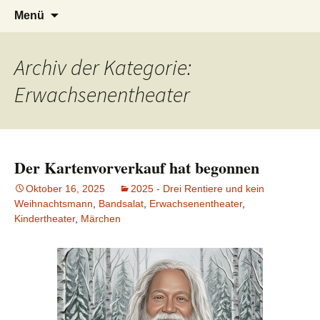
Petersberg
Theaterverein Bandsalat e.V.
Zum
Suche
Menü
Inhalt
nach:
springen
Archiv der Kategorie:
Erwachsenentheater
Der Kartenvorverkauf hat begonnen
Oktober 16, 2025
2025 - Drei Rentiere und kein
Weihnachtsmann
,
Bandsalat
,
Erwachsenentheater
,
Kindertheater
,
Märchen