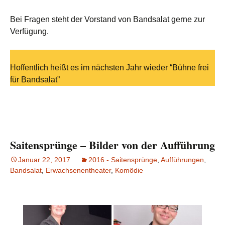
Bei Fragen steht der Vorstand von Bandsalat gerne zur
Verfügung.
Hoffentlich heißt es im nächsten Jahr wieder “Bühne frei
für Bandsalat”
Saitensprünge – Bilder von der Aufführung
Januar 22, 2017
2016 - Saitensprünge
,
Aufführungen
,
Bandsalat
,
Erwachsenentheater
,
Komödie