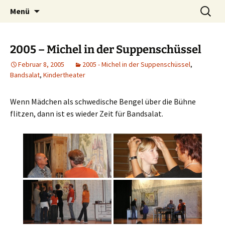
Petersberg
Zum
Suche
Theaterverein Bandsalat e.V.
Menü
Inhalt
nach:
springen
2005 – Michel in der Suppenschüssel
Februar 8, 2005
2005 - Michel in der Suppenschüssel
,
Bandsalat
,
Kindertheater
Wenn Mädchen als schwedische Bengel über die Bühne
flitzen, dann ist es wieder Zeit für Bandsalat.