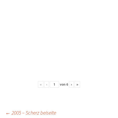
«
‹
von
6
›
»
Beitragsnavigation
←
2005 – Scherz beiseite