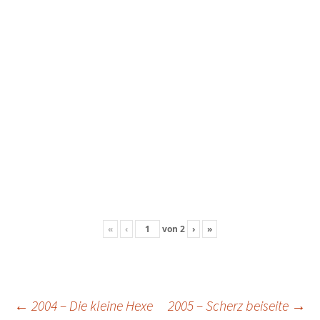
«
‹
von
2
›
»
Beitragsnavigation
←
2004 – Die kleine Hexe
2005 – Scherz beiseite
→