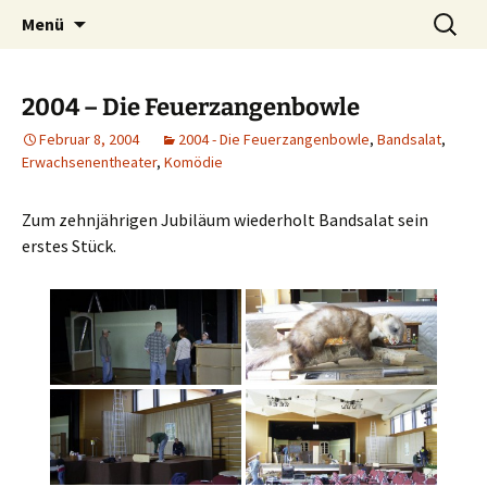
Petersberg
Zum
Suche
Theaterverein Bandsalat e.V.
Menü
Inhalt
nach:
springen
2004 – Die Feuerzangenbowle
Februar 8, 2004
2004 - Die Feuerzangenbowle
,
Bandsalat
,
Erwachsenentheater
,
Komödie
Zum zehnjährigen Jubiläum wiederholt Bandsalat sein
erstes Stück.