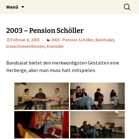
Petersberg
Zum
Suche
Theaterverein Bandsalat e.V.
Menü
Inhalt
nach:
springen
2003 – Pension Schöller
Februar 8, 2003
2003 - Pension Schöller
,
Bandsalat
,
Erwachsenentheater
,
Komödie
Bandsalat bietet den merkwürdigsten Gestalten eine
Herberge, aber man muss halt mitspielen.