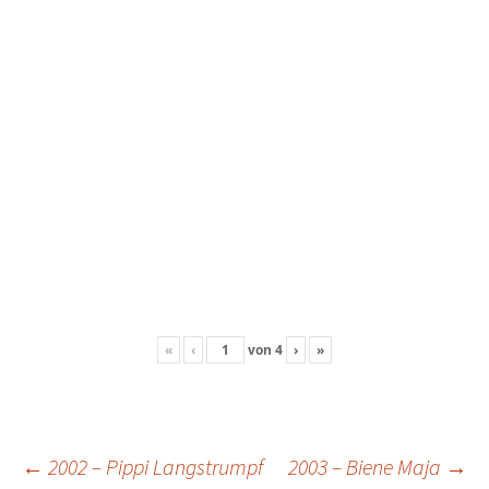
«
‹
von
4
›
»
Beitragsnavigation
←
2002 – Pippi Langstrumpf
2003 – Biene Maja
→