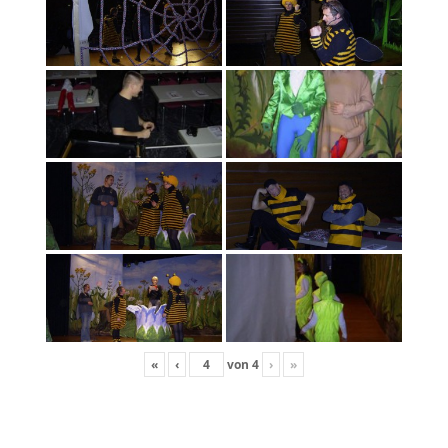
«
‹
von
4
›
»