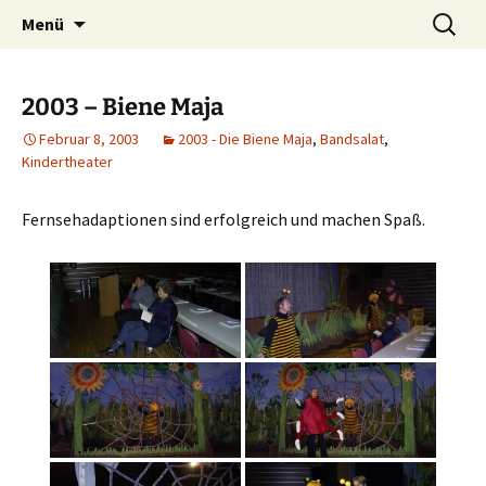
Petersberg
Zum
Suche
Theaterverein Bandsalat e.V.
Menü
Inhalt
nach:
springen
2003 – Biene Maja
Februar 8, 2003
2003 - Die Biene Maja
,
Bandsalat
,
Kindertheater
Fernsehadaptionen sind erfolgreich und machen Spaß.