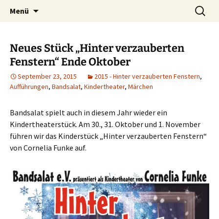
Petersberg
Zum
Suche
Theaterverein Bandsalat e.V.
Menü
Inhalt
nach:
springen
Neues Stück „Hinter verzauberten
Fenstern“ Ende Oktober
September 23, 2015
2015 - Hinter verzauberten Fenstern
,
Aufführungen
,
Bandsalat
,
Kindertheater
,
Märchen
Bandsalat spielt auch in diesem Jahr wieder ein
Kindertheaterstück. Am 30., 31. Oktober und 1. November
führen wir das Kinderstück „Hinter verzauberten Fenstern“
von Cornelia Funke auf.